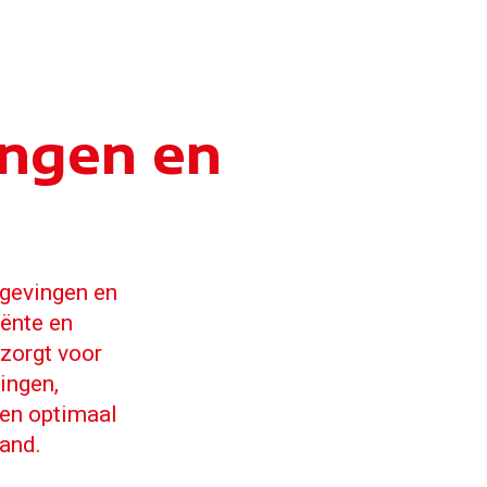
ingen en
mgevingen en
iënte en
 zorgt voor
ingen,
en optimaal
tand.