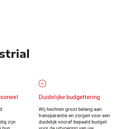
trial
rsoneel
Duidelijke budgettering
d
Wij hechten groot belang aan
transparantie en zorgen voor een
dig zijn
duidelijk vooraf bepaald budget
n hun
voor de uitvoering van uw