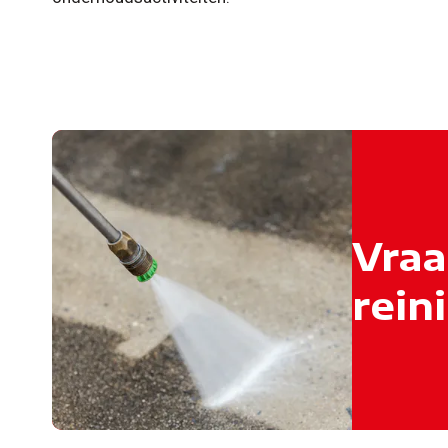
Vraa
rein