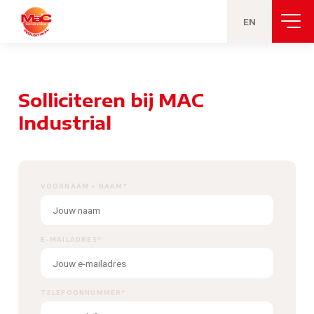
EN
Solliciteren bij MAC
Industrial
VOORNAAM + NAAM
*
E-MAILADRES
*
TELEFOONNUMMER
*